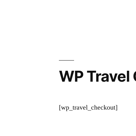
Aller
au
contenu
WP Travel
[wp_travel_checkout]