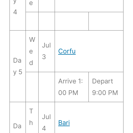
y
e
4
W
Jul
e
Corfu
3
Da
d
y 5
Arrive 1:
Depart
00 PM
9:00 PM
T
Jul
h
Bari
Da
4