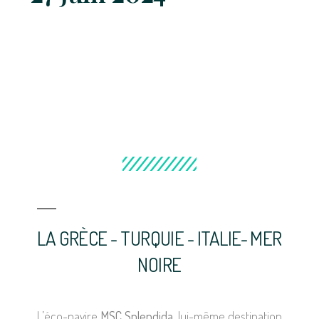
LA GRÈCE - TURQUIE - ITALIE- MER
NOIRE
L’éco-navire
MSC Splendida
, lui-même destination