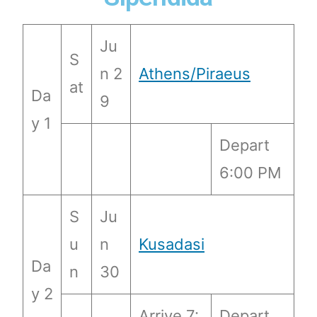
Ju
S
n 2
Athens/Piraeus
at
Da
9
y 1
Depart
6:00 PM
S
Ju
u
n
Kusadasi
Da
n
30
y 2
Arrive 7:
Depart