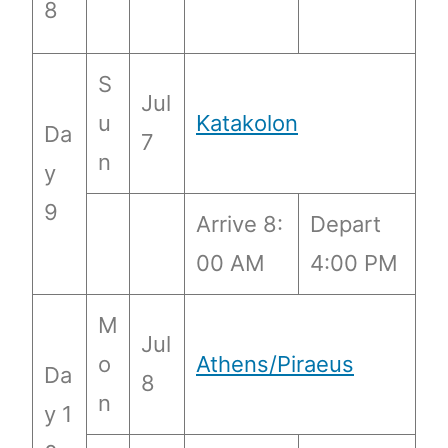
8
S
Jul
u
Katakolon
Da
7
n
y
9
Arrive 8:
Depart
00 AM
4:00 PM
M
Jul
o
Athens/Piraeus
Da
8
n
y 1