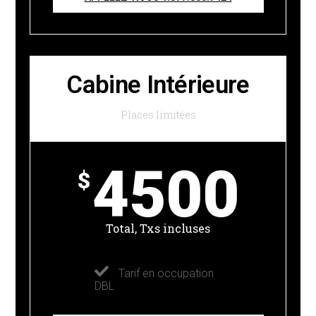
Cabine Intérieure
Places limitées
4500
$
Total, Txs incluses
Tarif en occupation
DBL