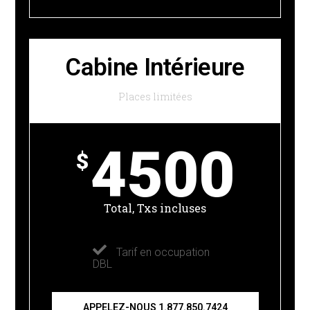
Cabine Intérieure
Places limitées
4500
$
Total, Txs incluses
Tarif en occupation
DBL
APPELEZ-NOUS 1.877.850.7424